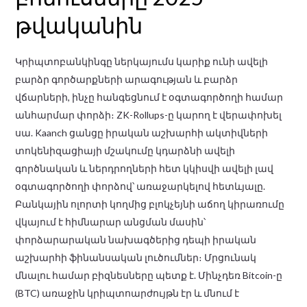
թվականին
Կրիպտոբանկինգը ներկայումս կարիք ունի ավելի
բարձր գործարքների արագության և բարձր
վճարների, ինչը հանգեցնում է օգտագործողի համար
անհարմար փորձի։ ZK-Rollups-ը կարող է վերափոխել
սա. Kaanch ցանցը իրական աշխարհի ակտիվների
տոկենիզացիայի մշակումը կդարձնի ավելի
գործնական և ներդրողների հետ կկիսվի ավելի լավ
օգտագործողի փորձով՝ առաջարկելով հետևյալը.
Բանկային ոլորտի կողմից բլոկչեյնի աճող կիրառումը
վկայում է հիմնարար անցման մասին՝
փորձարարական նախագծերից դեպի իրական
աշխարհի ֆինանսական լուծումներ։ Մրցունակ
մնալու համար բիզնեսները պետք է. Մինչդեռ Bitcoin-ը
(BTC) առաջին կրիպտոարժույթն էր և մնում է