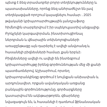
պետք է ձեզ տրամադրեր բոլոր տեղեկությունները և
պատասխանները, որոնք ձեզ անհրաժեշտ են լավ
տեղեկացված որոշում կայացնելու համար։ . 2025
թվականի կրիպտոարժույթային լանդշաֆտը
հիմնովին տարբերվում է իր սպեկուլյատիվ անցյալից։
Բլոկչեյնի կարգավորման, ինստիտուցիոնալ
ներդրման և վճարային տեխնոլոգիաների
առաջընթացը այն դարձրել է ավելի անվտանգ և
հասանելի բիզնեսների համար, քան երբևէ։
Բիզնեսները ավելի ու ավելի են ինտեգրում
կրիպտոարժույթը իրենց գործունեության մեջ մի քանի
պատճառներով. Աշխարհում, որտեղ
կրիպտոբանկինգը գործում է նույնքան անխափան և
արդյունավետ, որքան ավանդական առցանց
բանկային գործունեությունը, գործարքները
կատարվում են ակնթարթորեն, վճարները
նվազագույն են, և հասանելի է դառնում ֆինանսական