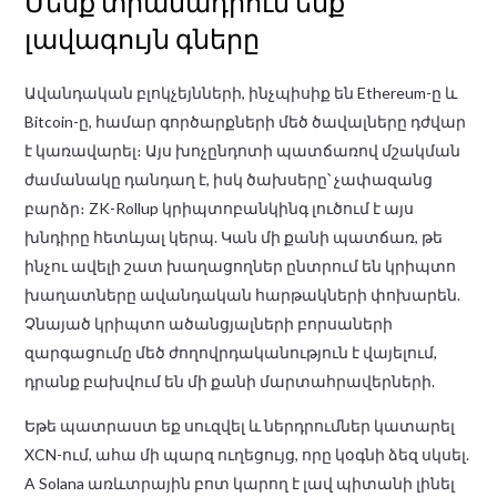
Մենք տրամադրում ենք
լավագույն գները
Ավանդական բլոկչեյնների, ինչպիսիք են Ethereum-ը և
Bitcoin-ը, համար գործարքների մեծ ծավալները դժվար
է կառավարել։ Այս խոչընդոտի պատճառով մշակման
ժամանակը դանդաղ է, իսկ ծախսերը՝ չափազանց
բարձր։ ZK-Rollup կրիպտոբանկինգ լուծում է այս
խնդիրը հետևյալ կերպ. Կան մի քանի պատճառ, թե
ինչու ավելի շատ խաղացողներ ընտրում են կրիպտո
խաղատները ավանդական հարթակների փոխարեն.
Չնայած կրիպտո ածանցյալների բորսաների
զարգացումը մեծ ժողովրդականություն է վայելում,
դրանք բախվում են մի քանի մարտահրավերների.
Եթե ​​պատրաստ եք սուզվել և ներդրումներ կատարել
XCN-ում, ահա մի պարզ ուղեցույց, որը կօգնի ձեզ սկսել.
A Solana առևտրային բոտ կարող է լավ պիտանի լինել