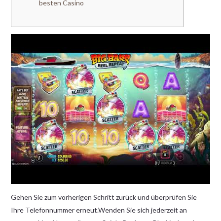
besten Casino
Gehen Sie zum vorherigen Schritt zurück und überprüfen Sie
Ihre Telefonnummer erneut.Wenden Sie sich jederzeit an