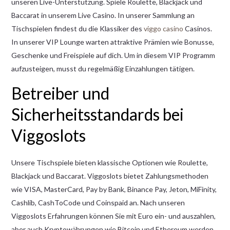
unseren Live-Unterstützung. Spiele Roulette, Blackjack und
Baccarat in unserem Live Casino. In unserer Sammlung an
Tischspielen findest du die Klassiker des
viggo casino
Casinos.
In unserer VIP Lounge warten attraktive Prämien wie Bonusse,
Geschenke und Freispiele auf dich. Um in diesem VIP Programm
aufzusteigen, musst du regelmäßig Einzahlungen tätigen.
Betreiber und
Sicherheitsstandards bei
Viggoslots
Unsere Tischspiele bieten klassische Optionen wie Roulette,
Blackjack und Baccarat. Viggoslots bietet Zahlungsmethoden
wie VISA, MasterCard, Pay by Bank, Binance Pay, Jeton, MiFinity,
Cashlib, CashToCode und Coinspaid an. Nach unseren
Viggoslots Erfahrungen können Sie mit Euro ein- und auszahlen,
aber auch Kryptowährungen wie Bitcoin und Ethereum werden