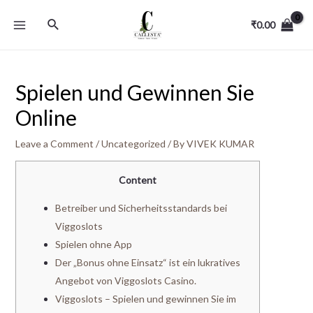
₹
0.00
Spielen und Gewinnen Sie
Online
Leave a Comment
/
Uncategorized
/ By
VIVEK KUMAR
Content
Betreiber und Sicherheitsstandards bei
Viggoslots
Spielen ohne App
Der „Bonus ohne Einsatz“ ist ein lukratives
Angebot von Viggoslots Casino.
Viggoslots – Spielen und gewinnen Sie im