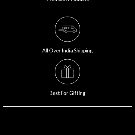
All Over India Shipping
Best For Gifting