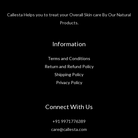
Callesta Helps you to treat your Overall Skin care By Our Natural
Products.
Information
Terms and Conditions
Return and Refund Policy
Shipping Policy
Privacy Policy
Connect With Us
+91 9971776389
care@callesta.com