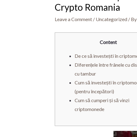
Crypto Romania
Leave a Comment
/
Uncategorized
/ B
Content
De ce să investești în cripto
Diferențele între frânele cu dis
cu tambur
Cum să investești în criptom
(pentru începători)
Cum să cumperi și să vinzi
criptomonede