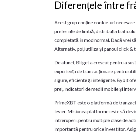
Diferențele între fr
Acest grup conține cookie-uri necesare 
preferințe de limbă, distribuția traficul
completată în mod normal. Dacă vrei să î
Alternativ, poți utiliza și panoul click &
De atunci, Bitget a crescut pentru a s
experiența de tranzacționare pentru utili
sigure, eficiente și inteligente. Bybit 
preț, indicatori de medii mobile și interv
PrimeXBT este o platformă de tranzacțio
levier. Misiunea platformei este să devin
întreruperi, pentru multiple clase de ac
importantă pentru orice investitor. Asigu