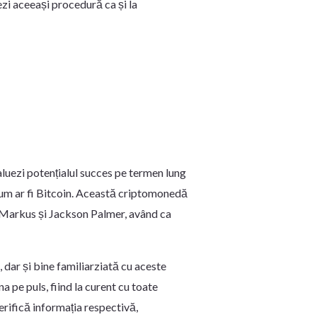
zi aceeași procedură ca și la
aluezi potențialul succes pe termen lung
 cum ar fi Bitcoin. Această criptomonedă
Markus și Jackson Palmer, având ca
, dar și bine familiarziată cu aceste
a pe puls, fiind la curent cu toate
verifică informația respectivă,