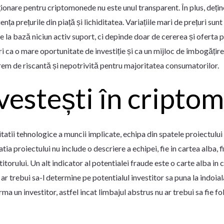
ționare pentru criptomonede nu este unul transparent. În plus, dețin
ța prețurile din piață și lichiditatea. Variațiile mari de prețuri sun
e la bază niciun activ suport, ci depinde doar de cererea și oferta
a o mare oportunitate de investiție și ca un mijloc de îmbogățire
trem de riscantă și nepotrivită pentru majoritatea consumatorilor.
nvestești în cripto
atii tehnologice a muncii implicate, echipa din spatele proiectului
a proiectului nu include o descriere a echipei, fie in cartea alba, 
stitorului. Un alt indicator al potentialei fraude este o carte alba 
u ar trebui sa-l determine pe potentialul investitor sa puna la indoia
orma un investitor, astfel incat limbajul abstrus nu ar trebui sa fie f