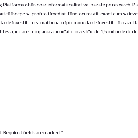
ing Platforms obțin doar informații calitative, bazate pe research. 
uteți începe să profitați imediat. Bine, acum știți exact cum să inve
 de investit – cea mai bună criptomonedă de investit – în cazul tău
esla, în care compania a anunțat o investiție de 1,5 miliarde de dol
.
Required fields are marked
*