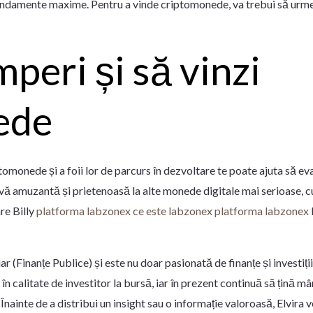
 randamente maxime. Pentru a vinde criptomonede, va trebui să urme
peri și să vinzi
ede
ptomonede și a foii lor de parcurs în dezvoltare te poate ajuta să ev
tivă amuzantă și prietenoasă la alte monede digitale mai serioase,
re Billy
platforma labzonex ce este labzonex platforma labzonex
ar (Finanțe Publice) și este nu doar pasionată de finanțe și investiții
n calitate de investitor la bursă, iar în prezent continuă să țină mân
Înainte de a distribui un insight sau o informație valoroasă, Elvira 