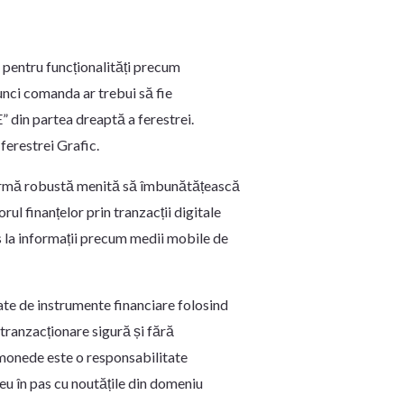
 pentru funcționalități precum
tunci comanda ar trebui să fie
” din partea dreaptă a ferestrei.
 ferestrei Grafic.
tformă robustă menită să îmbunătățească
ul finanțelor prin tranzacții digitale
es la informații precum medii mobile de
ate de instrumente financiare folosind
 tranzacționare sigură și fără
tomonede este o responsabilitate
reu în pas cu noutățile din domeniu