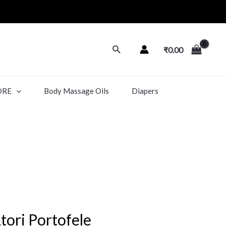
₹
0.00
ORE
Body Massage Oils
Diapers
tori Portofele