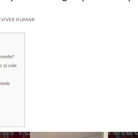
y
VIVEK KUMAR
monede?
c și cele
onede