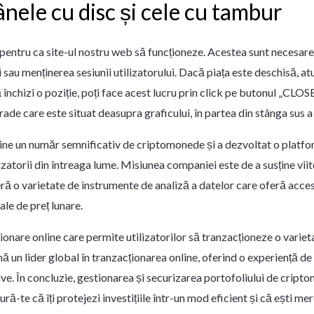
ânele cu disc și cele cu tambur
pentru ca site-ul nostru web să funcționeze. Acestea sunt necesare
ui sau menținerea sesiunii utilizatorului. Dacă piața este deschisă, a
nchizi o poziție, poți face acest lucru prin click pe butonul „CLOSE
 trade care este situat deasupra graficului, în partea din stânga sus a
usține un număr semnificativ de criptomonede și a dezvoltat o pla
zatorii din întreaga lume. Misiunea companiei este de a susține viitor
oferă o varietate de instrumente de analiză a datelor care oferă acc
ale de preț lunare.
nare online care permite utilizatorilor să tranzacționeze o variet
ă un lider global în tranzacționarea online, oferind o experiență de
tive. În concluzie, gestionarea și securizarea portofoliului de crip
ră-te că îți protejezi investițiile într-un mod eficient și că ești me