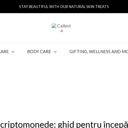
STAY BEAUTIFUL WITH OUR NATURAL SKIN TREATS
CARE
BODY CARE
GIFTING, WELLNESS AND M
 criptomonede: ghid pentru începă