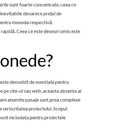
erile sunt foarte concentrate, ceea ce
t inevitabile deoarece prețul de
 pentru moneda respectivă.
 rapidă. Ceea ce este deseori omis este
monede?
 este deosebit de esentiala pentru
fie pe site-ul sau web, aceasta absenta ar
in care anumite pasaje sunt prea complexe
la seriozitatea proiectului. Scopul
olosit niciodata pentru proiectele