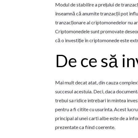
Modul de stabilire a prețului de tranzac
înseamnă că anumite tranzacții pot influen
tranzacționare al criptomonedelor nu ar
Criptomonedele sunt promovate deseori c
că o investiție în criptomonede este ex
De ce să i
Mai mult decat atat, din cauza complexit
succesul acestuia. Deci, daca documentati
trebui sa ridice intrebari in mintea inve
pentru a fi citite cu usurinta. Acest lucr
principal al unei carti albe este de a inf
prezentate ca fiind coerente.