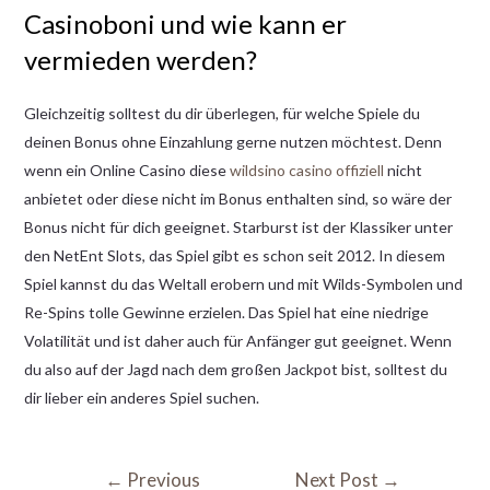
Casinoboni und wie kann er
vermieden werden?
Gleichzeitig solltest du dir überlegen, für welche Spiele du
deinen Bonus ohne Einzahlung gerne nutzen möchtest. Denn
wenn ein Online Casino diese
wildsino casino offiziell
nicht
anbietet oder diese nicht im Bonus enthalten sind, so wäre der
Bonus nicht für dich geeignet. Starburst ist der Klassiker unter
den NetEnt Slots, das Spiel gibt es schon seit 2012. In diesem
Spiel kannst du das Weltall erobern und mit Wilds-Symbolen und
Re-Spins tolle Gewinne erzielen. Das Spiel hat eine niedrige
Volatilität und ist daher auch für Anfänger gut geeignet. Wenn
du also auf der Jagd nach dem großen Jackpot bist, solltest du
dir lieber ein anderes Spiel suchen.
←
Previous
Next Post
→