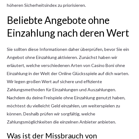
höheren Sicherheitsindex zu priorisieren.
Beliebte Angebote ohne
Einzahlung nach deren Wert
Sie sollten diese Informationen daher überprüfen, bevor Sie ein
Angebot ohne Einzahlung aktivieren. Zunächst haben wir
erläutert, welche verschiedenen Arten von Casino Boni ohne
Einzahlung in der Welt der Online Glücksspiele auf dich warten.
Wir legen großen Wert auf sichere und effiziente
Zahlungsmethoden für Einzahlungen und Auszahlungen.
Nachdem du deine Freispiele ohne Einzahlung genutzt haben,
möchtest du vielleicht Geld einzahlen, um weiterspielen zu
können. Deshalb prüfen wir sorgfältig, welche
Zahlungsmöglichkeiten die einzelnen Anbieter anbieten.
Was ist der Missbrauch von