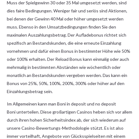
Muss der Spielgewinn 30 oder 35 Mal umgesetzt werden, sind
dies faire Bedingungen. Weniger fair und seriös sind Aktionen,
bei denen der Gewinn 40 Mal oder höher umgesetzt werden
muss. Ebenso in den Umsatzbedingungen finden Sie den
maximalen Auszahlungsbetrag. Der Aufladebonus richtet sich
spezifisch an Bestandskunden, die eine erneute Einzahlung
vornehmen und dafür einen Bonus in bestimmter Höhe wie 50%
oder 100% erhalten. Der Reload Bonus kann einmalig oder auch
mehrmalig in bestimmten Abständen wie wöchentlich oder
monatlich an Bestandskunden vergeben werden. Das kann ein
Bonus von 25%, 50%, 100%, 200%, 300% oder höher auf den
Einzahlungsbetrag sein.
Im Allgemeinen kann man Boni in deposit und no deposit
Boni unterteilen. Diese großartigen Casinos heben sich vor allem
durch ihren hohen Sicherheitsindex ab, der sich wiederum auf
unsere Casino-Bewertungs-Methodologie stützt. Es ist also
immer vorteilhaft, Angebote von Glücksspielseiten mit einem